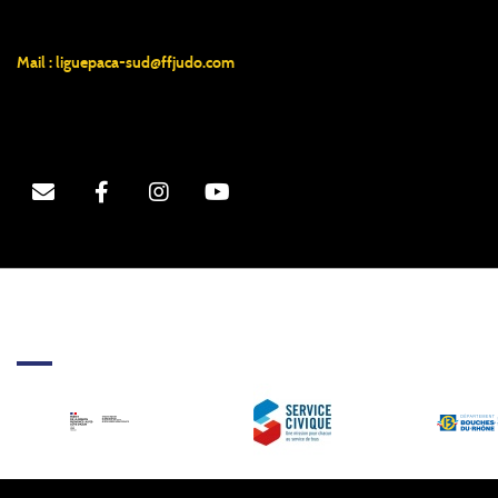
Mail :
liguepaca-sud@ffjudo.com