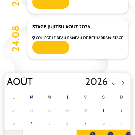
VOIR PLUS
STAGE JUJITSU AOUT 2026
24.08
COLLEGE LE BEAU RAMEAU DE BETHARRAM
STAGE
VOIR PLUS
L
M
M
J
V
S
D
27
28
29
30
31
1
2
3
4
5
6
7
8
9
1
1
1